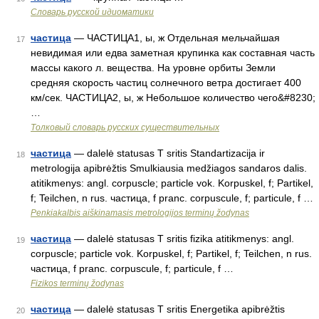
Словарь русской идиоматики
частица
— ЧАСТИЦА1, ы, ж Отдельная мельчайшая
17
невидимая или едва заметная крупинка как составная часть
массы какого л. вещества. На уровне орбиты Земли
средняя скорость частиц солнечного ветра достигает 400
км/сек. ЧАСТИЦА2, ы, ж Небольшое количество чего&#8230;
…
Толковый словарь русских существительных
частица
— dalelė statusas T sritis Standartizacija ir
18
metrologija apibrėžtis Smulkiausia medžiagos sandaros dalis.
atitikmenys: angl. corpuscle; particle vok. Korpuskel, f; Partikel,
f; Teilchen, n rus. частица, f pranc. corpuscule, f; particule, f …
Penkiakalbis aiškinamasis metrologijos terminų žodynas
частица
— dalelė statusas T sritis fizika atitikmenys: angl.
19
corpuscle; particle vok. Korpuskel, f; Partikel, f; Teilchen, n rus.
частица, f pranc. corpuscule, f; particule, f …
Fizikos terminų žodynas
частица
— dalelė statusas T sritis Energetika apibrėžtis
20