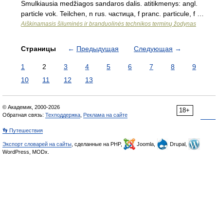
Smulkiausia medžiagos sandaros dalis. atitikmenys: angl.
particle vok. Teilchen, n rus. частица, f pranc. particule, f …
Aiškinamasis šiluminės ir branduolinės technikos terminų žodynas
Страницы
←
Предыдущая
Следующая
→
1
2
3
4
5
6
7
8
9
10
11
12
13
© Академик, 2000-2026
18+
Обратная связь:
Техподдержка
,
Реклама на сайте
👣 Путешествия
Экспорт словарей на сайты
, сделанные на PHP,
Joomla,
Drupal,
WordPress, MODx.