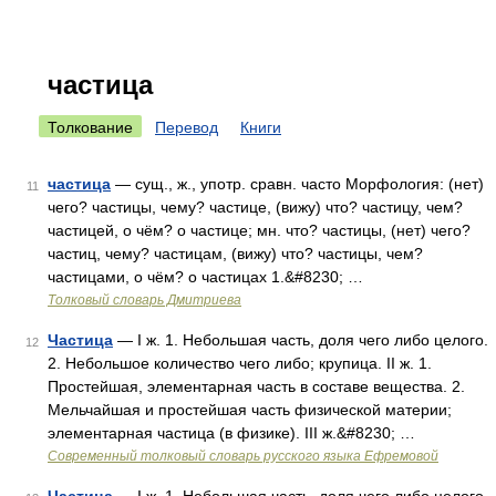
частица
Толкование
Перевод
Книги
частица
— сущ., ж., употр. сравн. часто Морфология: (нет)
11
чего? частицы, чему? частице, (вижу) что? частицу, чем?
частицей, о чём? о частице; мн. что? частицы, (нет) чего?
частиц, чему? частицам, (вижу) что? частицы, чем?
частицами, о чём? о частицах 1.&#8230; …
Толковый словарь Дмитриева
Частица
— I ж. 1. Небольшая часть, доля чего либо целого.
12
2. Небольшое количество чего либо; крупица. II ж. 1.
Простейшая, элементарная часть в составе вещества. 2.
Мельчайшая и простейшая часть физической материи;
элементарная частица (в физике). III ж.&#8230; …
Современный толковый словарь русского языка Ефремовой