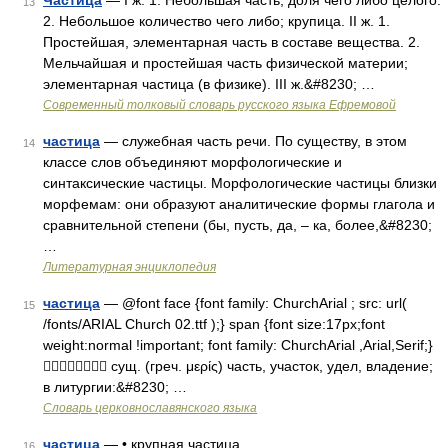
Частица
— I ж. 1. Небольшая часть, доля чего либо целого.
13
2. Небольшое количество чего либо; крупица. II ж. 1.
Простейшая, элементарная часть в составе вещества. 2.
Мельчайшая и простейшая часть физической материи;
элементарная частица (в физике). III ж.&#8230; …
Современный толковый словарь русского языка Ефремовой
частица
— служебная часть речи. По существу, в этом
14
классе слов объединяют морфологические и
синтаксические частицы. Морфологические частицы близки
морфемам: они образуют аналитические формы глагола и
сравнительной степени (бы, пусть, да, – ка, более,&#8230;
…
Литературная энциклопедия
частица
— @font face {font family: ChurchArial ; src: url(
15
/fonts/ARIAL Church 02.ttf );} span {font size:17px;font
weight:normal !important; font family: ChurchArial ,Arial,Serif;}
 сущ. (греч. μερίς) часть, участок, удел, владение;
в литургии:&#8230; …
Словарь церковнославянского языка
частица
— • крупная частица …
16